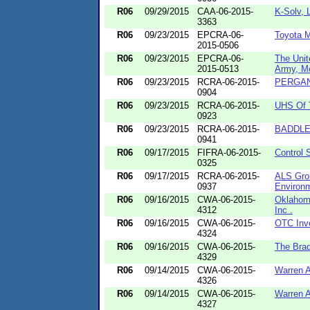
R06
09/29/2015
CAA-06-2015-
K-Solv, L
3363
R06
09/23/2015
EPCRA-06-
Toyota M
2015-0506
R06
09/23/2015
EPCRA-06-
The Unit
2015-0513
Army, Mc
R06
09/23/2015
RCRA-06-2015-
PERGAN
0904
R06
09/23/2015
RCRA-06-2015-
UHS Of
0923
R06
09/23/2015
RCRA-06-2015-
BADDLE
0941
R06
09/17/2015
FIFRA-06-2015-
Control S
0325
R06
09/17/2015
RCRA-06-2015-
ALS Gro
0937
Environ
R06
09/16/2015
CWA-06-2015-
Oklahom
4312
Inc .
R06
09/16/2015
CWA-06-2015-
OTC Inve
4324
R06
09/16/2015
CWA-06-2015-
The Bra
4329
R06
09/14/2015
CWA-06-2015-
Warren 
4326
R06
09/14/2015
CWA-06-2015-
Warren 
4327