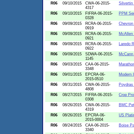
R06
09/10/2015
CWA-06-2015-
Silverti
4317
R06
09/10/2015
FIFRA-06-2015-
PPM Ser
0328
R06
09/09/2015
RCRA-06-2015-
Chevron 
0919
R06
09/09/2015
RCRA-06-2015-
McAllen 
0921
R06
09/09/2015
RCRA-06-2015-
Laredo R
0922
R06
09/09/2015
SDWA-06-2015-
McCann 
1145
R06
09/03/2015
CAA-06-2015-
Maratho
3348
R06
09/01/2015
EPCRA-06-
Modern I
2015-0510
R06
08/31/2015
CWA-06-2015-
Poydras
4808
R06
08/27/2015
FIFRA-06-2015-
Crop Pro
0308
R06
08/26/2015
CWA-06-2015-
BMC Pet
4319
R06
08/26/2015
EPCRA-06-
US Plati
2015-0004
R06
08/24/2015
CAA-06-2015-
Boise Pa
3340