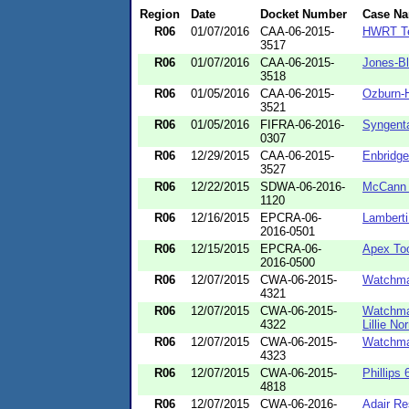
Region
Date
Docket Number
Case N
R06
01/07/2016
CAA-06-2015-
HWRT Te
3517
R06
01/07/2016
CAA-06-2015-
Jones-B
3518
R06
01/05/2016
CAA-06-2015-
Ozburn-H
3521
R06
01/05/2016
FIFRA-06-2016-
Syngenta
0307
R06
12/29/2015
CAA-06-2015-
Enbridge
3527
R06
12/22/2015
SDWA-06-2016-
McCann 
1120
R06
12/16/2015
EPCRA-06-
Lamberti
2016-0501
R06
12/15/2015
EPCRA-06-
Apex To
2016-0500
R06
12/07/2015
CWA-06-2015-
Watchma
4321
R06
12/07/2015
CWA-06-2015-
Watchma
4322
Lillie No
R06
12/07/2015
CWA-06-2015-
Watchma
4323
R06
12/07/2015
CWA-06-2015-
Phillips
4818
R06
12/07/2015
CWA-06-2016-
Adair Re