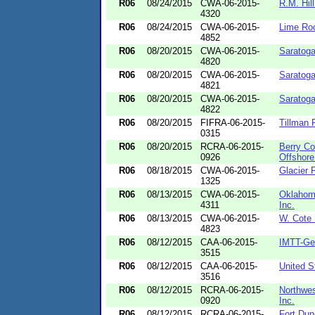
R06
08/24/2015
CWA-06-2015-
R.M. Hill
4320
R06
08/24/2015
CWA-06-2015-
Lime Ro
4852
R06
08/20/2015
CWA-06-2015-
Saratoga
4820
R06
08/20/2015
CWA-06-2015-
Saratoga
4821
R06
08/20/2015
CWA-06-2015-
Saratoga
4822
R06
08/20/2015
FIFRA-06-2015-
Tillman 
0315
R06
08/20/2015
RCRA-06-2015-
Berry Co
0926
Offshore 
R06
08/18/2015
CWA-06-2015-
Glacier
1325
R06
08/13/2015
CWA-06-2015-
Oklahom
4311
Inc.
R06
08/13/2015
CWA-06-2015-
W. Cote
4823
R06
08/12/2015
CAA-06-2015-
IMTT-Ge
3515
R06
08/12/2015
CAA-06-2015-
United S
3516
R06
08/12/2015
RCRA-06-2015-
Northwes
0920
Inc.
R06
08/12/2015
RCRA-06-2015-
Fort Dun