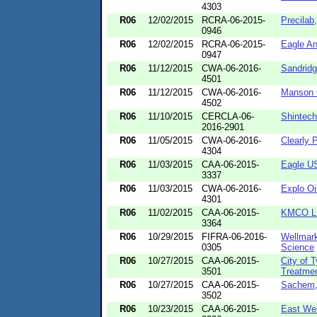
4303
R06
12/02/2015
RCRA-06-2015-
Precilab
0946
R06
12/02/2015
RCRA-06-2015-
Eagle An
0947
R06
11/12/2015
CWA-06-2016-
Sandrid
4501
R06
11/12/2015
CWA-06-2016-
Manson 
4502
R06
11/10/2015
CERCLA-06-
Shintech
2016-2901
R06
11/05/2015
CWA-06-2016-
Clearly 
4304
R06
11/03/2015
CAA-06-2015-
Eagle U
3337
R06
11/03/2015
CWA-06-2016-
Explo Oil
4301
R06
11/02/2015
CAA-06-2015-
KMCO L
3364
R06
10/29/2015
FIFRA-06-2016-
Wellmark
0305
Science
R06
10/27/2015
CAA-06-2015-
City of 
3501
Treatmen
R06
10/27/2015
CAA-06-2015-
Sachem,
3502
R06
10/23/2015
CAA-06-2015-
East We