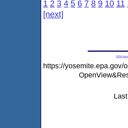
1
2
3
4
5
6
7
8
9
10
11
[next]
EPA Ho
https://yosemite.epa.go
OpenView&Rest
Last