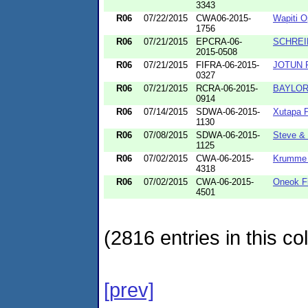
3343
R06
07/22/2015
CWA06-2015-
Wapiti O
1756
R06
07/21/2015
EPCRA-06-
SCHREI
2015-0508
R06
07/21/2015
FIFRA-06-2015-
JOTUN P
0327
R06
07/21/2015
RCRA-06-2015-
BAYLOR
0914
R06
07/14/2015
SDWA-06-2015-
Xutapa P
1130
R06
07/08/2015
SDWA-06-2015-
Steve & 
1125
R06
07/02/2015
CWA-06-2015-
Krumme 
4318
R06
07/02/2015
CWA-06-2015-
Oneok Fi
4501
(2816 entries in this col
[prev]