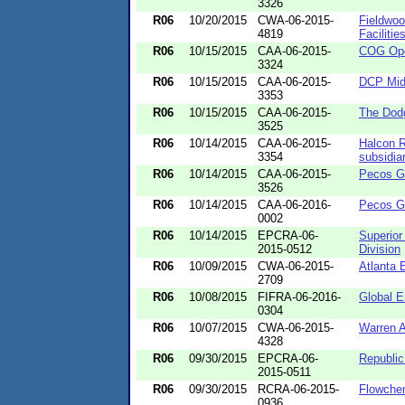
3326
R06
10/20/2015
CWA-06-2015-
Fieldwoo
4819
Facilitie
R06
10/15/2015
CAA-06-2015-
COG Ope
3324
R06
10/15/2015
CAA-06-2015-
DCP Mid
3353
R06
10/15/2015
CAA-06-2015-
The Dod
3525
R06
10/14/2015
CAA-06-2015-
Halcon R
3354
subsidia
R06
10/14/2015
CAA-06-2015-
Pecos G
3526
R06
10/14/2015
CAA-06-2016-
Pecos G
0002
R06
10/14/2015
EPCRA-06-
Superior
2015-0512
Division
R06
10/09/2015
CWA-06-2015-
Atlanta 
2709
R06
10/08/2015
FIFRA-06-2016-
Global E
0304
R06
10/07/2015
CWA-06-2015-
Warren 
4328
R06
09/30/2015
EPCRA-06-
Republic 
2015-0511
R06
09/30/2015
RCRA-06-2015-
Flowche
0936