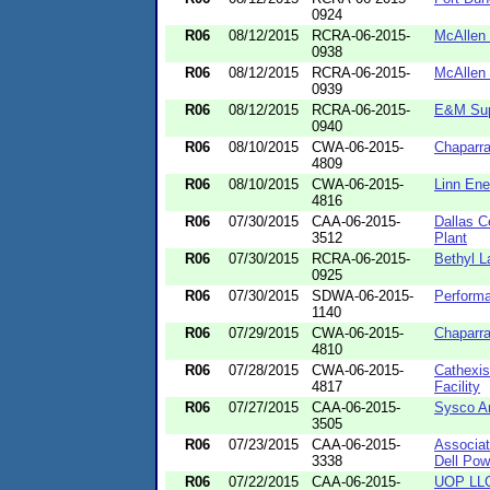
0924
R06
08/12/2015
RCRA-06-2015-
McAllen 
0938
R06
08/12/2015
RCRA-06-2015-
McAllen 
0939
R06
08/12/2015
RCRA-06-2015-
E&M Sup
0940
R06
08/10/2015
CWA-06-2015-
Chaparr
4809
R06
08/10/2015
CWA-06-2015-
Linn Ene
4816
R06
07/30/2015
CAA-06-2015-
Dallas C
3512
Plant
R06
07/30/2015
RCRA-06-2015-
Bethyl L
0925
R06
07/30/2015
SDWA-06-2015-
Perform
1140
R06
07/29/2015
CWA-06-2015-
Chaparr
4810
R06
07/28/2015
CWA-06-2015-
Cathexis
4817
Facility
R06
07/27/2015
CAA-06-2015-
Sysco A
3505
R06
07/23/2015
CAA-06-2015-
Associat
3338
Dell Powe
R06
07/22/2015
CAA-06-2015-
UOP LL