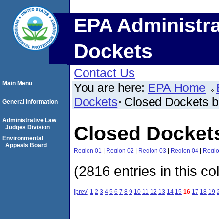
EPA Administra
Dockets
Contact Us
Main Menu
You are here:
EPA Home
Dockets
Closed Dockets 
General Information
Administrative Law
Closed Docket
Judges Division
Environmental
Appeals Board
Region 01
|
Region 02
|
Region 03
|
Region 04
|
Regio
(2816 entries in this co
[prev]
1
2
3
4
5
6
7
8
9
10
11
12
13
14
15
16
17
18
19