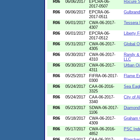
R06
06/06/2017
EPCRA-06-
Rocure S
2017-0507
R06
06/06/2017
EPCRA-06-
Gulbrand
2017-0511
R06
06/01/2017
CWA-06-2017-
Tessera 
4307
R06
06/01/2017
EPCRA-06-
Liberty F
2017-0512
R06
05/31/2017
CWA-06-2017-
Global O
4305
R06
05/30/2017
CWA-06-2017-
Randy & 
4310
LLC
R06
05/30/2017
CWA-06-2017-
Urban Oi
4311
R06
05/25/2017
FIFRA-06-2017-
Flame En
0300
R06
05/24/2017
CAA-06-2016-
Sea Eagl
3325
R06
05/24/2017
CAA-06-2017-
City of A
3340
R06
05/23/2017
SDWA-06-2017-
Diamond
1106
R06
05/18/2017
CWA-06-2017-
Graham 
4309
R06
05/17/2017
CWA-06-2016-
PSC Indu
4852
R06
05/16/2017
CAA-06-2017-
Blanchar