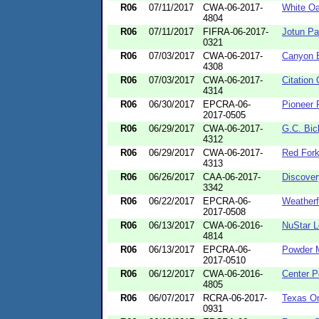
R06
07/11/2017
CWA-06-2017-
White O
4804
R06
07/11/2017
FIFRA-06-2017-
Jotun Pa
0321
R06
07/03/2017
CWA-06-2017-
Canyon 
4308
R06
07/03/2017
CWA-06-2017-
Citation
4314
R06
06/30/2017
EPCRA-06-
Pioneer 
2017-0505
R06
06/29/2017
CWA-06-2017-
G.C. Bic
4312
R06
06/29/2017
CWA-06-2017-
Red For
4313
R06
06/26/2017
CAA-06-2017-
Discover
3342
R06
06/22/2017
EPCRA-06-
Weatherfo
2017-0508
R06
06/13/2017
CWA-06-2016-
NuStar Lo
4814
R06
06/13/2017
EPCRA-06-
Powder M
2017-0510
R06
06/12/2017
CWA-06-2016-
Center P
4805
R06
06/07/2017
RCRA-06-2017-
Texas On
0931