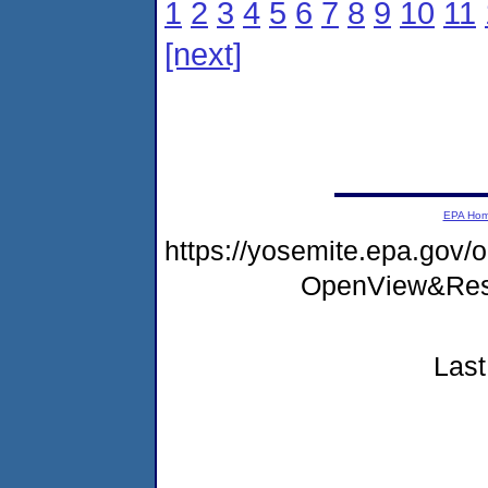
1
2
3
4
5
6
7
8
9
10
11
[next]
EPA Ho
https://yosemite.epa.go
OpenView&Rest
Last