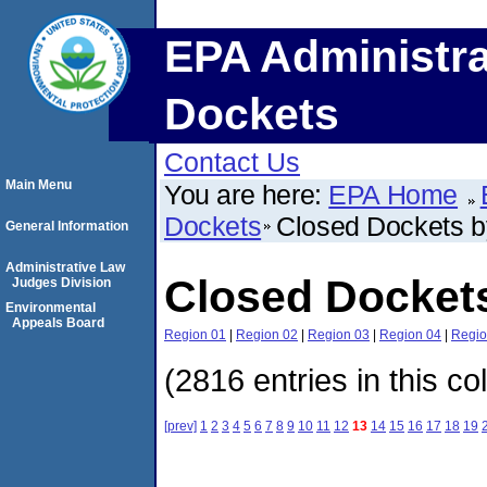
EPA Administra
Dockets
Contact Us
Main Menu
You are here:
EPA Home
Dockets
Closed Dockets 
General Information
Administrative Law
Closed Docket
Judges Division
Environmental
Appeals Board
Region 01
|
Region 02
|
Region 03
|
Region 04
|
Regio
(2816 entries in this co
[prev]
1
2
3
4
5
6
7
8
9
10
11
12
13
14
15
16
17
18
19