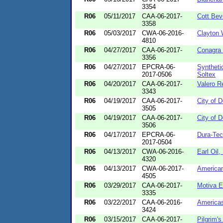
3354
R06
05/11/2017
CAA-06-2017-
Cott Bev
3358
R06
05/03/2017
CWA-06-2016-
Clayton 
4810
R06
04/27/2017
CAA-06-2017-
Conagra
3356
R06
04/27/2017
EPCRA-06-
Syntheti
2017-0506
Soltex
R06
04/20/2017
CAA-06-2017-
Valero R
3343
R06
04/19/2017
CAA-06-2017-
City of D
3505
R06
04/19/2017
CAA-06-2017-
City of
3506
R06
04/17/2017
EPCRA-06-
Dura-Tec
2017-0504
R06
04/13/2017
CWA-06-2016-
Earl Oil,
4320
R06
04/13/2017
CWA-06-2017-
American
4505
R06
03/29/2017
CAA-06-2017-
Motiva E
3335
R06
03/22/2017
CAA-06-2016-
Americas
3424
R06
03/15/2017
CAA-06-2017-
Pilgrim's