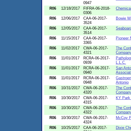
0947
R06
12/18/2017
FIFRA-06-2018-
Chemical
0306
R06
12/06/2017
CAA-06-2017-
Bowie Wa
3524
R06
12/05/2017
CAA-06-2017-
Seaboar
3514
R06
11/15/2017
CAA-06-2017-
Pioneer 
3365
R06
11/02/2017
CWA-06-2017-
The Cont
4321
Compan
R06
11/01/2017
RCRA-06-2017-
Patholog
0939
L.L.C.
R06
11/01/2017
RCRA-06-2017-
San Anto
0940
Associat
R06
11/01/2017
RCRA-06-2017-
Gastroen
0948
Antonio
R06
10/31/2017
CWA-06-2017-
The Cont
4320
Compan
R06
10/30/2017
CWA-06-2017-
KY Park
4315
R06
10/30/2017
CWA-06-2017-
The Cont
4322
Compan
R06
10/30/2017
CWA-06-2017-
McCoy Pe
4324
R06
10/25/2017
CAA-06-2017-
Dixie Ch