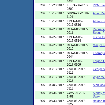
3344
R06
10/23/2017
FIFRA-06-2018-
PPM Serv
0300
R06
10/17/2017
SDWA-06-2018-
Altec Pe
1101
R06
10/12/2017
EPCRA-06-
Athlon S
2017-0516
R06
09/28/2017
RCRA-06-2017-
Pennzoi
0911
Sopus P
R06
09/27/2017
EPCRA-06-
Lucite In
2017-0514
R06
09/26/2017
RCRA-06-2017-
Macy's R
0910
R06
09/26/2017
RCRA-06-2017-
Chemque
0944
R06
09/21/2017
EPCRA-06-
Forged C
2017-0509
R06
09/13/2017
CAA-06-2017-
George's
3512
R06
09/13/2017
CAA-06-2017-
Wylie W
3517
R06
09/05/2017
CAA-06-2017-
Alon US
3319
R06
08/31/2017
CWA-06-2017-
Sidney W
1781
Dairy
R06
08/30/2017
CAA-06-2017-
Hexion I
3327