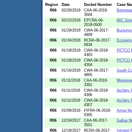
Region
Date
Docket Number
Case N
R06
02/28/2018
CAA-06-2018-
Brennta
3504
R06
02/22/2018
EPCRA-06-
MIC Gro
2018-0500
R06
01/29/2018
CWA-06-2017-
Buckeye
4809
R06
01/24/2018
RCRA-06-2017-
Economy 
0934
R06
01/18/2018
CWA-06-2018-
PETCO P
4303
R06
01/18/2018
CWA-06-2018-
PETCO P
4304
R06
01/16/2018
CWA-06-2017-
South Co
4805
R06
01/11/2018
CAA-06-2018-
Monumen
3301
R06
01/11/2018
CWA-06-2018-
Atchley 
4306
R06
01/11/2018
CWA-06-2018-
Atchley 
4307
R06
01/09/2018
FIFRA-06-2018-
Arrow Ma
0305
R06
12/19/2017
CAA-06-2017-
Gallup W
3501
R06
12/19/2017
RCRA-06-2017-
Intrepid 