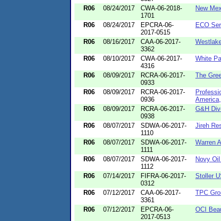
R06
08/24/2017
CWA-06-2018-
New Mexi
1701
R06
08/24/2017
EPCRA-06-
ECO Serv
2017-0515
R06
08/16/2017
CAA-06-2017-
Westlak
3362
R06
08/10/2017
CWA-06-2017-
White Pa
4316
R06
08/09/2017
RCRA-06-2017-
The Gree
0933
R06
08/09/2017
RCRA-06-2017-
Professi
0936
America,
R06
08/09/2017
RCRA-06-2017-
G&H Dive
0938
R06
08/07/2017
SDWA-06-2017-
Jireh Re
1110
R06
08/07/2017
SDWA-06-2017-
Warren A
1111
R06
08/07/2017
SDWA-06-2017-
Novy Oil
1112
R06
07/14/2017
FIFRA-06-2017-
Stoller U
0312
R06
07/12/2017
CAA-06-2017-
TPC Gro
3361
R06
07/12/2017
EPCRA-06-
OCI Bea
2017-0513